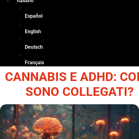
Italiano
Español
English
Deutsch
Français
CANNABIS E ADHD: C
SONO COLLEGATI?