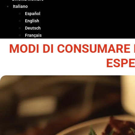
Italiano
Español
English
Deutsch
Français
MODI DI CONSUMARE 
ESPE