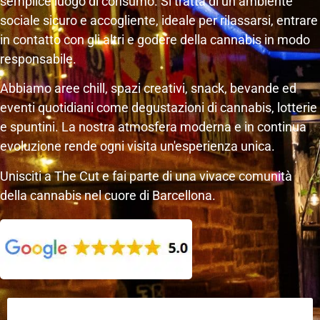
semplice luogo di consumo. Si tratta di un ambiente
sociale sicuro e accogliente, ideale per rilassarsi, entrare
in contatto con gli altri e godere della cannabis in modo
responsabile.
Abbiamo aree chill, spazi creativi, snack, bevande ed
eventi quotidiani come degustazioni di cannabis, lotterie
e spuntini. La nostra atmosfera moderna e in continua
evoluzione rende ogni visita un'esperienza unica.
Unisciti a The Cut e fai parte di una vivace comunità
della cannabis nel cuore di Barcellona.