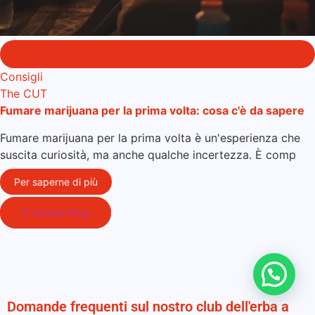
31 Mar
Consigli
The CUT
Fumare marijuana per la prima volta: cosa c'è da sapere
Fumare marijuana per la prima volta è un'esperienza che
suscita curiosità, ma anche qualche incertezza. È comp
Per saperne di più
Il nostro blog
Domande frequenti sul nostro club dell'erba a