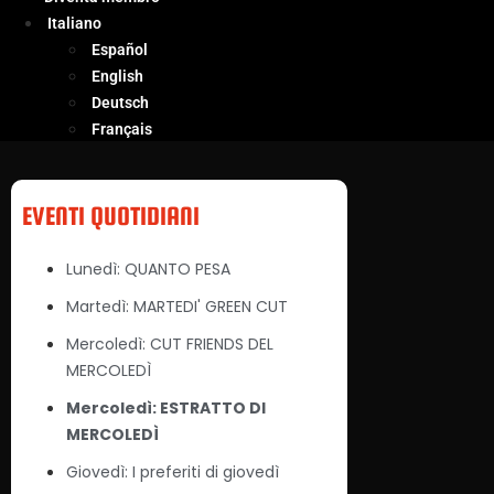
Italiano
Español
English
Deutsch
Français
EVENTI QUOTIDIANI
Lunedì: QUANTO PESA
Martedì: MARTEDI' GREEN CUT
Mercoledì: CUT FRIENDS DEL
MERCOLEDÌ
Mercoledì: ESTRATTO DI
MERCOLEDÌ
Giovedì: I preferiti di giovedì