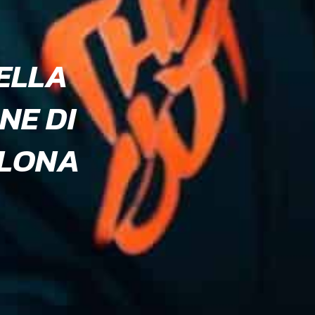
ELLA
NE DI
LLONA