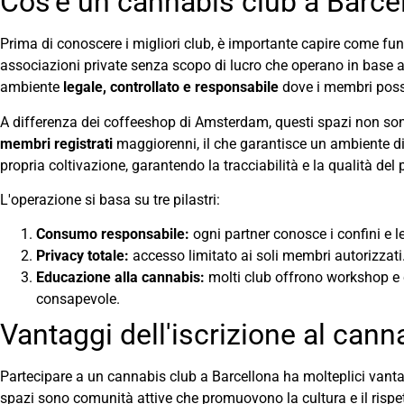
Cos'è un cannabis club a Barce
Prima di conoscere i migliori club, è importante capire come fun
associazioni private senza scopo di lucro che operano in base a re
ambiente
legale, controllato e responsabile
dove i membri poss
A differenza dei coffeeshop di Amsterdam, questi spazi non sono
membri registrati
maggiorenni, il che garantisce un ambiente disc
propria coltivazione, garantendo la tracciabilità e la qualità del 
L'operazione si basa su tre pilastri:
Consumo responsabile:
ogni partner conosce i confini e le
Privacy totale:
accesso limitato ai soli membri autorizzati
Educazione alla cannabis:
molti club offrono workshop e c
consapevole.
Vantaggi dell'iscrizione al cann
Partecipare a un cannabis club a Barcellona ha molteplici vant
spazi sono comunità attive che promuovono la cultura e il rispett