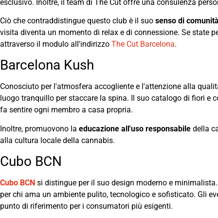
esclusivo. Inoltre, il team di The Cut offre una consulenza persona
Ciò che contraddistingue questo club è il suo
senso di comunit
visita diventa un momento di relax e di connessione. Se state pe
attraverso il modulo all'indirizzo
The Cut Barcelona
.
Barcelona Kush
Conosciuto per l'atmosfera accogliente e l'attenzione alla quali
luogo tranquillo per staccare la spina. Il suo catalogo di fiori e 
fa sentire ogni membro a casa propria.
Inoltre, promuovono la
educazione all'uso responsabile
della ca
alla cultura locale della cannabis.
Cubo BCN
Cubo BCN
si distingue per il suo design moderno e minimalista. 
per chi ama un ambiente pulito, tecnologico e sofisticato. Gli ev
punto di riferimento per i consumatori più esigenti.