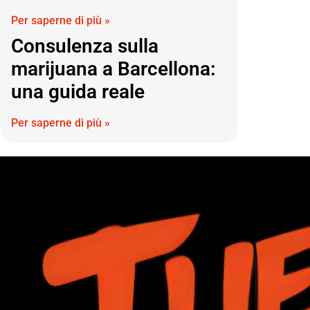
Per saperne di più »
Consulenza sulla
marijuana a Barcellona:
una guida reale
Per saperne di più »