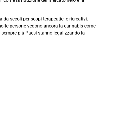
i, come la riduzione del mercato nero e la
a secoli per scopi terapeutici e ricreativi.
, molte persone vedono ancora la cannabis come
 sempre più Paesi stanno legalizzando la