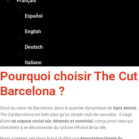
Français
Español
English
Deutsch
Italiano
Pourquoi choisir The Cut
Barcelona ?
Situé au cœur de Barcelone, dans le quartier dynamique de
Sant Antoni
,
The Cut Barcelona
est bien plus qu'un simple club de cannabis : il s'agit
d'une
un espace social sûr, détendu et convivial
, conçu pour ceux qui
cherchent à se déconnecter du rythme effréné de la ville.
Nous sommes nés dans le but d'offrir une
Association légale du