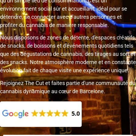
qu'un simple lieu de consommation. C'est un
environnement social sûr et accueillant, idéal pour se
détendre, se connecter avec d'autres personnes et
profiter du cannabis de manière responsable.
Nous disposons de zones de détente, d'espaces créatifs,
de snacks, de boissons et d'événements quotidiens tels
que des dégustations de cannabis, des tirages au sort et
des snacks. Notre atmosphère moderne et en constante
évolution fait de chaque visite une expérience unique.
Rejoignez The Cut et faites partie d'une communauté du
cannabis dynamique au cœur de Barcelone.