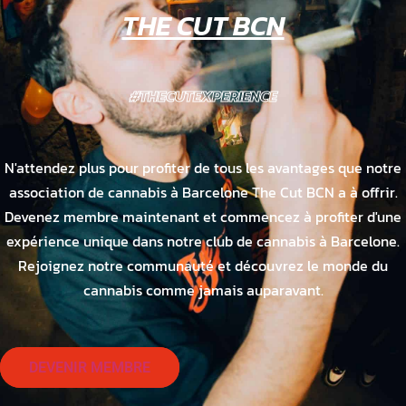
THE CUT BCN
#THECUTEXPERIENCE
N'attendez plus pour profiter de tous les avantages que notre
association de cannabis à Barcelone The Cut BCN a à offrir.
Devenez membre maintenant et commencez à profiter d'une
expérience unique dans notre club de cannabis à Barcelone.
Rejoignez notre communauté et découvrez le monde du
cannabis comme jamais auparavant.
DEVENIR MEMBRE