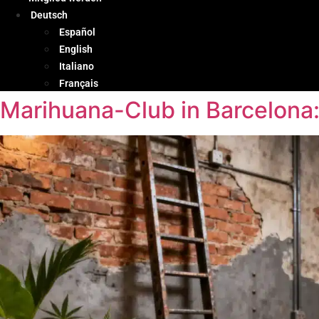
Deutsch
Español
English
Italiano
Français
Marihuana-Club in Barcelona: