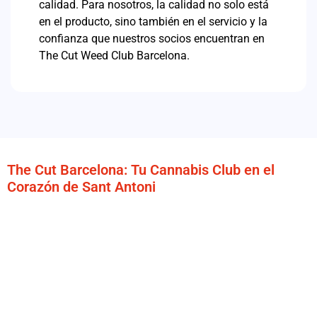
calidad.
Para nosotros, la calidad no solo está
en el producto, sino también en el servicio y la
confianza que nuestros socios encuentran en
The Cut Weed Club Barcelona.
The Cut Barcelona: Tu Cannabis Club en el
Corazón de Sant Antoni
Situado en el vibrante barrio de
Sant Antoni en Barcelona
,
The Cut Barcelona
es el espacio ideal para quienes buscan
una
experiencia cannábica auténtica en Barcelona
,
cómoda y con un ambiente único. A solo unos pasos de la
parada de metro
Sant Antoni (L2)
, nuestro
club cannábico
en Barcelona
ofrece fácil acceso y conexión con toda la