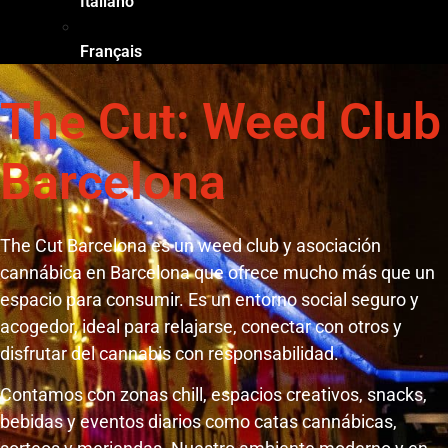
Italiano
Français
The Cut: Weed Club
Barcelona
The Cut Barcelona es un weed club y asociación
cannábica en Barcelona que ofrece mucho más que un
espacio para consumir. Es un entorno social seguro y
acogedor, ideal para relajarse, conectar con otros y
disfrutar del cannabis con responsabilidad.
Contamos con zonas chill, espacios creativos, snacks,
bebidas y eventos diarios como catas cannábicas,