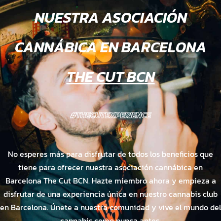
NUESTRA ASOCIACIÓN
CANNÁBICA EN BARCELONA
THE CUT BCN
#THECUTEXPERIENCE
No esperes más para disfrutar de todos los beneficios que
tiene para ofrecer nuestra asociación cannábica en
Barcelona The Cut BCN. Hazte miembro ahora y empieza a
disfrutar de una experiencia única en nuestro cannabis club
en Barcelona. Únete a nuestra comunidad y vive el mundo del
cannabis como nunca antes.